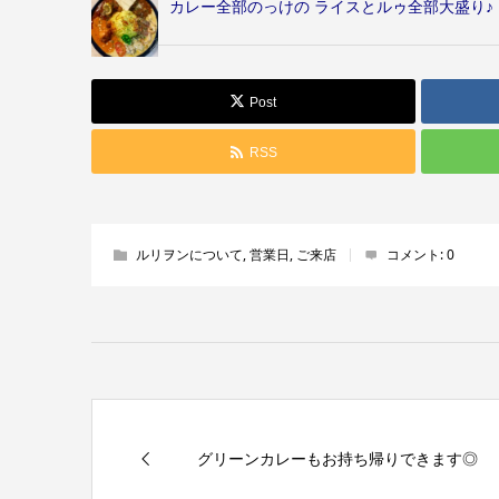
カレー全部のっけの ライスとルゥ全部大盛り♪
Post
RSS
ルリヲンについて
,
営業日
,
ご来店
コメント:
0
グリーンカレーもお持ち帰りできます◎