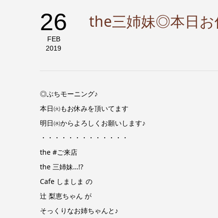
26
the三姉妹◎本日
FEB
2019
◎ぶちモーニング♪
本日㈫もお休みを頂いてます
明日㈬からよろしくお願いします♪
・・・・・・・・・・・・・
the
#ご来店
the 三姉妹…!?
Cafe しましま
の
辻 梨恵
ちゃん が
そっくりなお姉ちゃんと♪