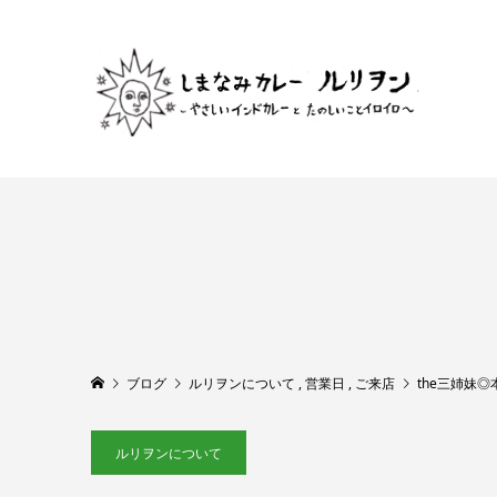
ブログ
ルリヲンについて
,
営業日
,
ご来店
the三姉妹
ルリヲンについて