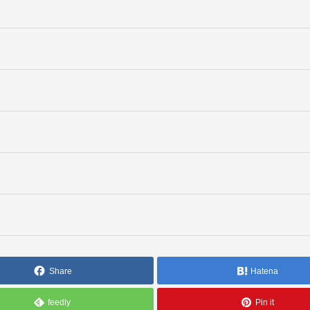
Share
Hatena
feedly
Pin it