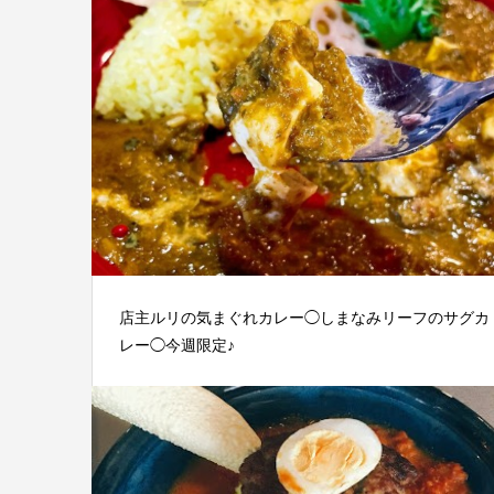
店主ルリの気まぐれカレー◯しまなみリーフのサグカ
レー◯今週限定♪