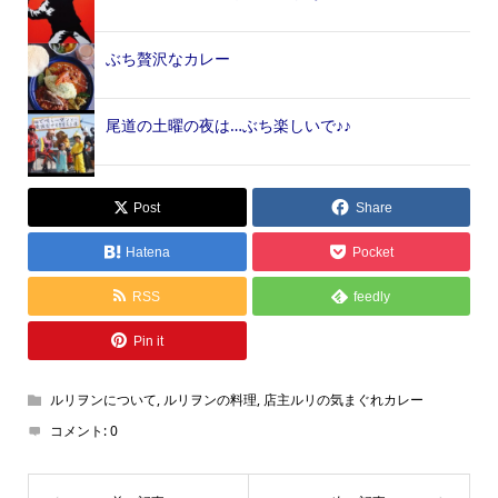
ぶち贅沢なカレー
尾道の土曜の夜は…ぶち楽しいで♪♪
Post
Share
Hatena
Pocket
RSS
feedly
Pin it
ルリヲンについて
,
ルリヲンの料理
,
店主ルリの気まぐれカレー
コメント:
0