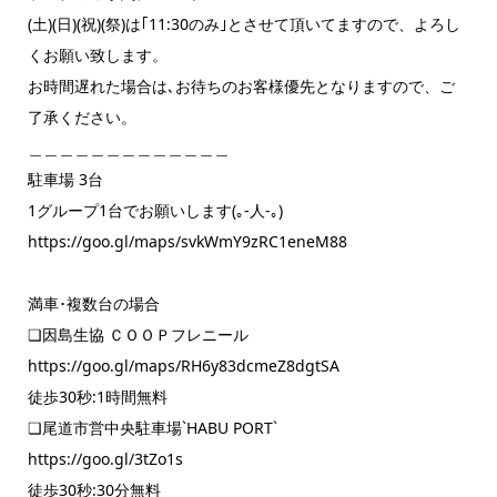
(土)(日)(祝)(祭)は｢11:30のみ｣とさせて頂いてますので、よろし
くお願い致します。
お時間遅れた場合は､お待ちのお客様優先となりますので、ご
了承ください。
＿＿＿＿＿＿＿＿＿＿＿＿＿
駐車場 3台
1グループ1台でお願いします(｡-人-｡)
https://goo.gl/maps/svkWmY9zRC1eneM88
満車･複数台の場合
❏因島生協 ＣＯＯＰフレニール
https://goo.gl/maps/RH6y83dcmeZ8dgtSA
徒歩30秒:1時間無料
❏尾道市営中央駐車場`HABU PORT`
https://goo.gl/3tZo1s
徒歩30秒:30分無料