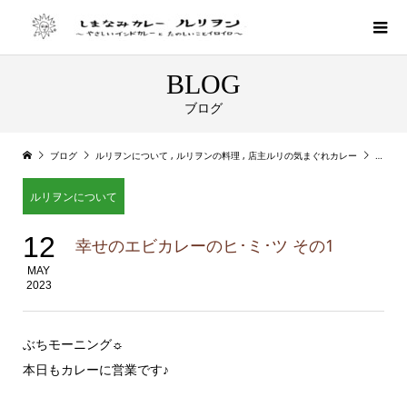
BLOG
ブログ
ブログ
ルリヲンについて
,
ルリヲンの料理
,
店主ルリの気まぐれカレー
幸せの
ルリヲンについて
12
幸せのエビカレーのヒ･ミ･ツ その1
MAY
2023
ぶちモーニング☼
本日もカレーに営業です♪