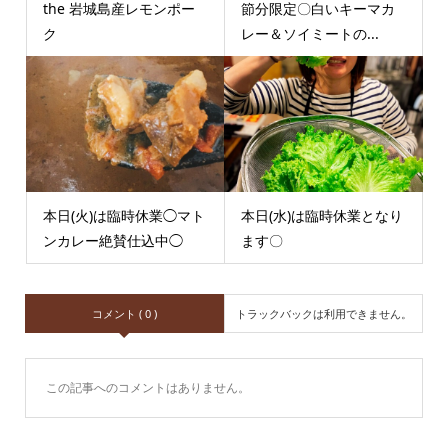
the 岩城島産レモンポー
節分限定〇白いキーマカ
ク
レー＆ソイミートの...
本日(火)は臨時休業◯マト
本日(水)は臨時休業となり
ンカレー絶賛仕込中◯
ます〇
コメント ( 0 )
トラックバックは利用できません。
この記事へのコメントはありません。