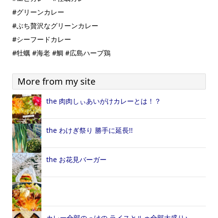
#グリーンカレー
#ぶち贅沢なグリーンカレー
#シーフードカレー
#牡蠣 #海老 #鯛 #広島ハーブ鶏
More from my site
the 肉肉しぃあいがけカレーとは！？
the わけぎ祭り 勝手に延長!!
the お花見バーガー
カレー全部のっけの ライスとルゥ全部大盛り♪