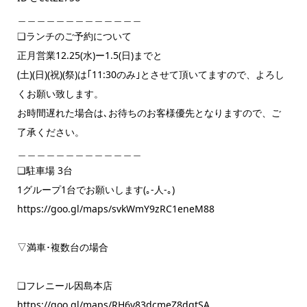
＿＿＿＿＿＿＿＿＿＿＿＿＿
❏ランチのご予約について
正月営業12.25(水)ー1.5(日)までと
(土)(日)(祝)(祭)は｢11:30のみ｣とさせて頂いてますので、よろし
くお願い致します。
お時間遅れた場合は､お待ちのお客様優先となりますので、ご
了承ください。
＿＿＿＿＿＿＿＿＿＿＿＿＿
❏駐車場 3台
1グループ1台でお願いします(｡-人-｡)
https://goo.gl/maps/svkWmY9zRC1eneM88
▽満車･複数台の場合
❏フレニール因島本店
https://goo.gl/maps/RH6y83dcmeZ8dgtSA