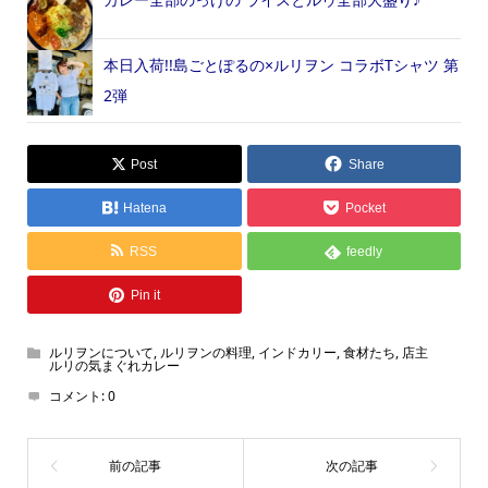
本日入荷!!島ごとぽるの×ルリヲン コラボTシャツ 第
2弾
Post
Share
Hatena
Pocket
RSS
feedly
Pin it
ルリヲンについて
,
ルリヲンの料理
,
インドカリー
,
食材たち
,
店主
ルリの気まぐれカレー
コメント:
0