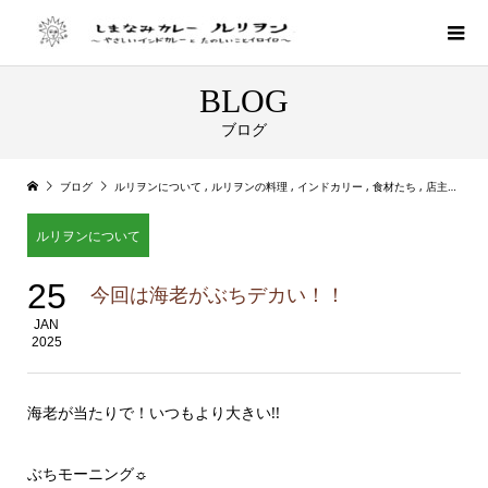
BLOG
ブログ
ブログ
ルリヲンについて
,
ルリヲンの料理
,
インドカリー
,
食材たち
,
店主ルリの気まぐれカレー
ルリヲンについて
25
今回は海老がぶちデカい！！
JAN
2025
海老が当たりで！いつもより大きい!!
ぶちモーニング☼