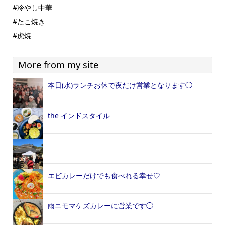
#冷やし中華
#たこ焼き
#虎焼
More from my site
本日(水)ランチお休で夜だけ営業となります◯
the インドスタイル
エビカレーだけでも食べれる幸せ‎♡
雨ニモマケズカレーに営業です◯