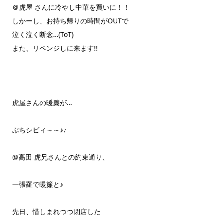
＠虎屋 さんに冷やし中華を買いに！！
しかーし、お持ち帰りの時間がOUTで
泣く泣く断念…(ToT)
また、リベンジしに来ます!!
虎屋さんの暖簾が…
ぶちシビィ～～♪♪
@高田 虎兄さんとの約束通り、
一張羅で暖簾と♪
先日、惜しまれつつ閉店した