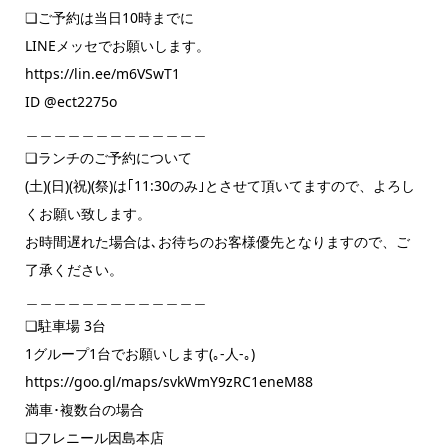
❏ご予約は当日10時までに
LINEメッセでお願いします。
https://lin.ee/m6VSwT1
ID @ect2275o
＿＿＿＿＿＿＿＿＿＿＿＿＿
❏ランチのご予約について
(土)(日)(祝)(祭)は｢11:30のみ｣とさせて頂いてますので、よろし
くお願い致します。
お時間遅れた場合は､お待ちのお客様優先となりますので、ご
了承ください。
＿＿＿＿＿＿＿＿＿＿＿＿＿
❏駐車場 3台
1グループ1台でお願いします(｡-人-｡)
https://goo.gl/maps/svkWmY9zRC1eneM88
満車･複数台の場合
❏フレニール因島本店