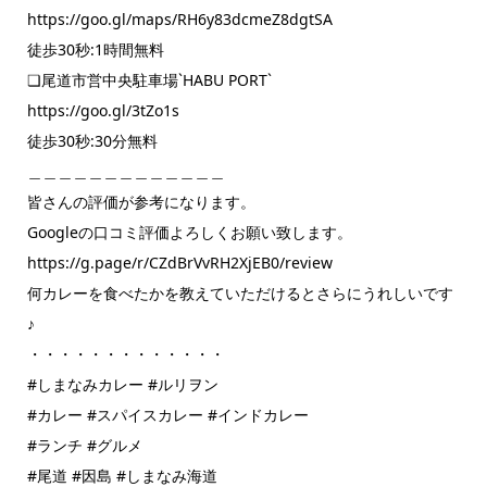
https://goo.gl/maps/RH6y83dcmeZ8dgtSA
徒歩30秒:1時間無料
❏尾道市営中央駐車場`HABU PORT`
https://goo.gl/3tZo1s
徒歩30秒:30分無料
＿＿＿＿＿＿＿＿＿＿＿＿＿
皆さんの評価が参考になります。
Googleの口コミ評価よろしくお願い致します。
https://g.page/r/CZdBrVvRH2XjEB0/review
何カレーを食べたかを教えていただけるとさらにうれしいです
♪
・・・・・・・・・・・・・
#しまなみカレー #ルリヲン
#カレー #スパイスカレー #インドカレー
#ランチ #グルメ
#尾道 #因島 #しまなみ海道