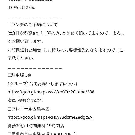
ID @ect2275o
＿＿＿＿＿＿＿＿＿＿＿＿＿
❏ランチのご予約について
(土)(日)(祝)(祭)は｢11:30のみ｣とさせて頂いてますので、よろし
くお願い致します。
お時間遅れた場合は､お待ちのお客様優先となりますので、ご
了承ください。
＿＿＿＿＿＿＿＿＿＿＿＿＿
❏駐車場 3台
1グループ1台でお願いします(｡-人-｡)
https://goo.gl/maps/svkWmY9zRC1eneM88
満車･複数台の場合
❏フレニール因島本店
https://goo.gl/maps/RH6y83dcmeZ8dgtSA
徒歩30秒:1時間無料:19時閉店
❏尾道市営中央駐車場`HABU PORT`