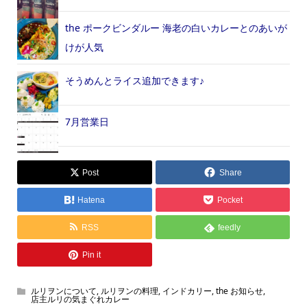
the ポークビンダルー 海老の白いカレーとのあいが
けが人気
そうめんとライス追加できます♪
7月営業日
Post
Share
Hatena
Pocket
RSS
feedly
Pin it
ルリヲンについて
,
ルリヲンの料理
,
インドカリー
,
the お知らせ
,
店主ルリの気まぐれカレー