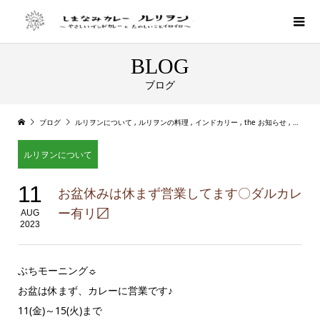
BLOG
ブログ
ブログ
ルリヲンについて
,
ルリヲンの料理
,
インドカリー
,
the お知らせ
,
店主ル
ルリヲンについて
11
お盆休みは休まず営業してます〇ダルカレ
ー有リ〼
AUG
2023
ぶちモーニング☼
お盆は休まず、カレーに営業です♪
11(金)～15(火)まで