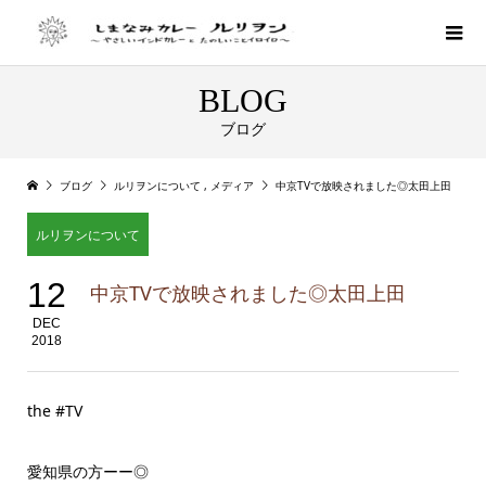
BLOG
ブログ
ブログ
ルリヲンについて
,
メディア
中京TVで放映されました◎太田上田
ルリヲンについて
12
中京TVで放映されました◎太田上田
DEC
2018
the #TV
愛知県の方ーー◎