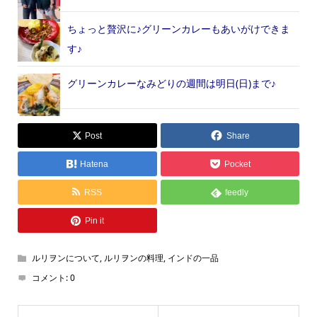
ちょっと贅沢に♪グリーンカレーもあいがけできま
す♪
グリーンカレーなみどりの週間は明日(日)まで♪
Post
Share
Hatena
Pocket
RSS
feedly
Pin it
ルリヲンについて
,
ルリヲンの料理
,
インドの一品
コメント:
0