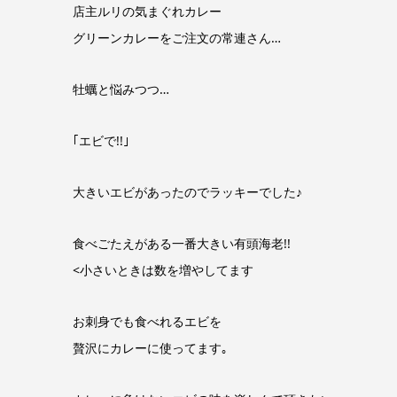
店主ルリの気まぐれカレー
グリーンカレーをご注文の常連さん…
牡蠣と悩みつつ…
｢エビで!!｣
大きいエビがあったのでラッキーでした♪
食べごたえがある一番大きい有頭海老!!
<小さいときは数を増やしてます
お刺身でも食べれるエビを
贅沢にカレーに使ってます｡