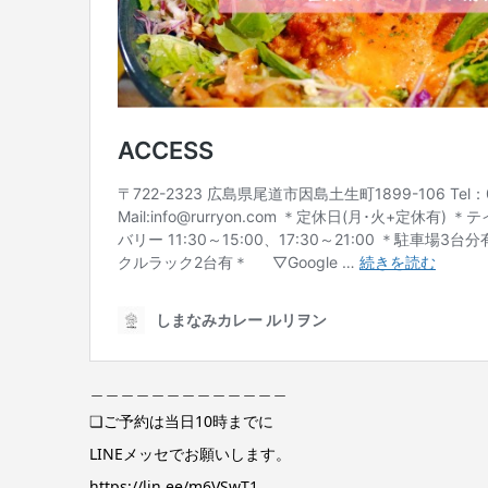
＿＿＿＿＿＿＿＿＿＿＿＿＿
❏ご予約は当日10時までに
LINEメッセでお願いします。
https://lin.ee/m6VSwT1