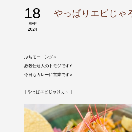
18
やっぱりエビじゃ
SEP
2024
ぶちモーニング☼
必殺仕込人のトモジです⚡
今日もカレーに営業です○
| やっぱエビじゃけぇ～ |