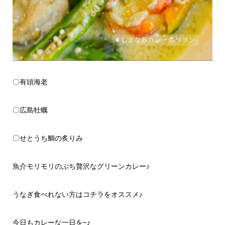
〇有頭海老
〇広島牡蠣
〇せとうち鯛の炙りみ
魚介モリモリのぶち贅沢なグリーンカレー♪
うなぎ食べれない方はコチラをオススメ♪‪
今日もカレーな一日を~♪