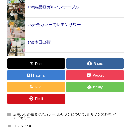
the納品◎ガルバンテーブル
ハナ金カレーでレモンサワー
the本日出荷
Post
Share
Hatena
Pocket
RSS
feedly
Pin it
店主ルリの気まぐれカレー
,
ルリヲンについて
,
ルリヲンの料理
,
イ
ンドカリー
コメント:
0