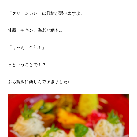
「グリーンカレーは具材が選べますよ。
牡蠣、チキン、海老と鯛も…」
「う～ん、全部！」
っということで！？
ぶち贅沢に楽しんで頂きました♪