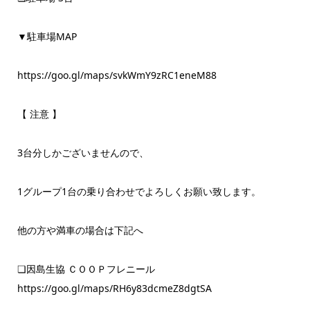
▼駐車場MAP
https://goo.gl/maps/svkWmY9zRC1eneM88
【 注意 】
3台分しかございませんので、
1グループ1台の乗り合わせでよろしくお願い致します。
他の方や満車の場合は下記へ
❏因島生協 ＣＯＯＰフレニール
https://goo.gl/maps/RH6y83dcmeZ8dgtSA