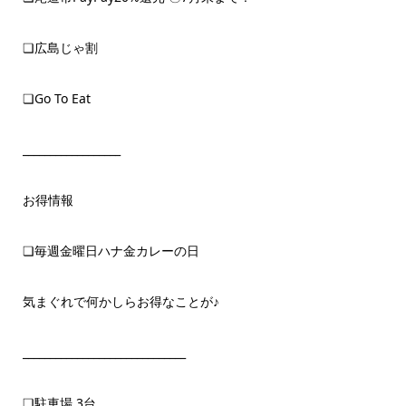
❏広島じゃ割
❏Go To Eat
__________________
お得情報
❏毎週金曜日ハナ金カレーの日
気まぐれで何かしらお得なことが♪
______________________________
❏駐車場 3台