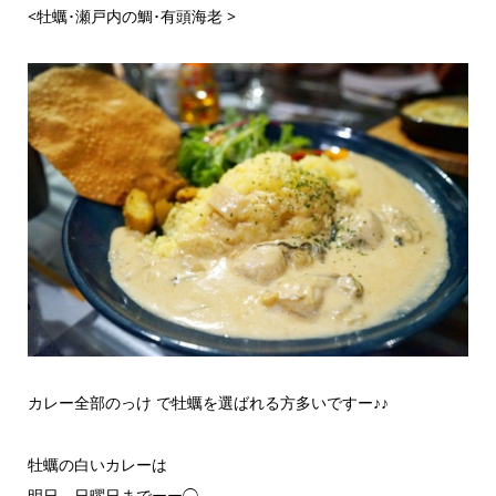
<牡蠣･瀬戸内の鯛･有頭海老 >
カレー全部のっけ で牡蠣を選ばれる方多いですー♪♪
牡蠣の白いカレーは
明日、日曜日までーー◯