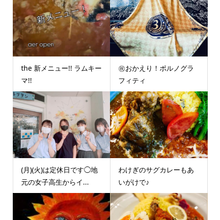
the 新メニュー!! ラムキー
㊗️おかえり！ポルノグラ
マ!!
フィティ
(月)(火)は定休日です◯地
わけぎのサグカレーもあ
元の女子高生からイ...
いがけで♪