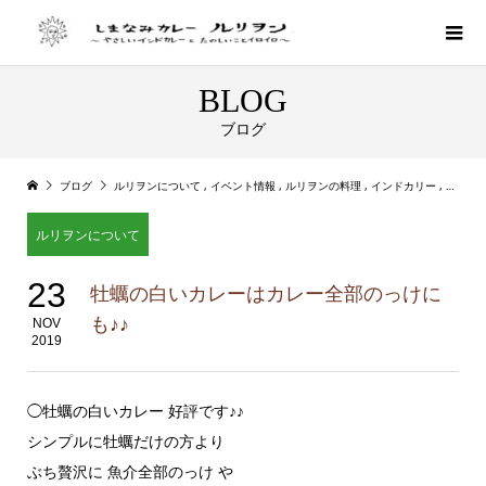
BLOG
ブログ
ブログ
ルリヲンについて
,
イベント情報
,
ルリヲンの料理
,
インドカリー
,
しまな
ルリヲンについて
23
牡蠣の白いカレーはカレー全部のっけに
も♪♪
NOV
2019
◯牡蠣の白いカレー 好評です♪♪
シンプルに牡蠣だけの方より
ぶち贅沢に 魚介全部のっけ や