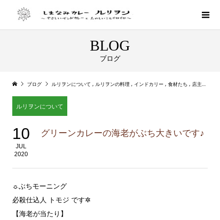
BLOG
ブログ
ブログ
ルリヲンについて
,
ルリヲンの料理
,
インドカリー
,
食材たち
,
店主ルリの気まぐれカレー
ルリヲンについて
10
グリーンカレーの海老がぶち大きいです♪
JUL
2020
☼ぶちモーニング
必殺仕込人 トモジ です✲
【海老が当たり】