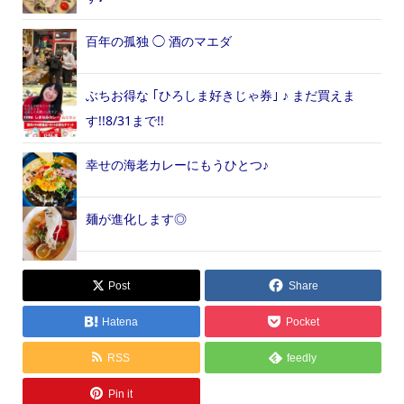
百年の孤独 ◯ 酒のマエダ
ぶちお得な ｢ひろしま好きじゃ券｣ ♪ まだ買えま
す!!8/31まで!!
幸せの海老カレーにもうひとつ♪
麺が進化します◎
Post
Share
Hatena
Pocket
RSS
feedly
Pin it