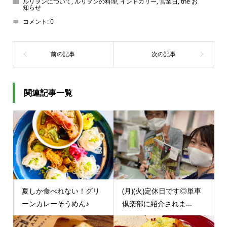
ルリヲンについて
,
ルリヲンの料理
,
インドカリー
,
営業日
,
the お
知らせ
コメント:
0
関連記事一覧
夏しか食べれない！グリ
(月)(火)定休日です◎単車
ーンカレーそうめん♪
倶楽部に紹介されま...