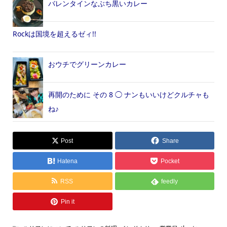
バレンタインなぶち黒いカレー
Rockは国境を超えるゼィ!!
おウチでグリーンカレー
再開のために その 8 ◯ ナンもいいけどクルチャも
ね♪
Post
Share
Hatena
Pocket
RSS
feedly
Pin it