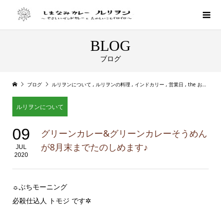
BLOG
ブログ
ブログ
ルリヲンについて
,
ルリヲンの料理
,
インドカリー
,
営業日
,
the お知らせ
ルリヲンについて
09
グリーンカレー&グリーンカレーそうめん
が8月末までたのしめます♪
JUL
2020
☼ぶちモーニング
必殺仕込人 トモジ です✲