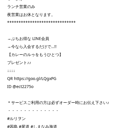
ランチ営業のみ
夜営業はお休となります。
******************************
→ぶちお得な LINE会員
→今なら入会するだけで…!!
【カレーのルゥをもうひとつ】
プレゼント♪♪
↓↓↓↓
QR https://goo.gl/LQgxPG
ID @ect2275o
＊サービスご利用の方は必ずオーダー時にお伝え下さい♪
・・・・・・・・・・・・・
#ルリヲン
#因島 #尾道 #しまなみ海道