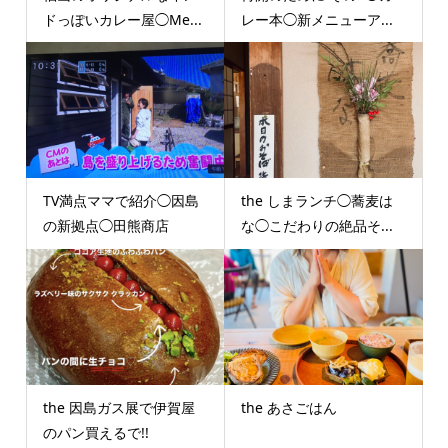
ドっぽいカレー屋◯Me...
レー本◯新メニューア...
TV満点ママで紹介◯因島
the しまランチ◯蕎麦は
の新拠点◯田熊商店
な◯こだわりの絶品そ...
the 因島ガス展で伊賀屋
the あさごはん
のパン買えるで!!