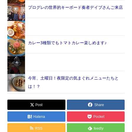
プログレの世界的キーボード奏者デイブさんご来店
カレー3種類でもトマトカレー楽しめます♪
今宵、土曜日！夜限定の気まぐれメニューたちと
は！？
Post
Share
Hatena
Pocket
RSS
feedly