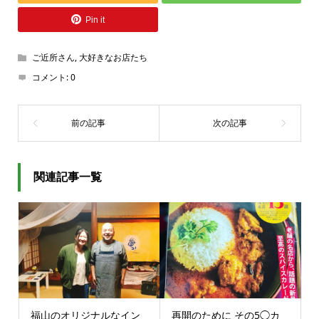
Pin it
ご近所さん
,
大好きなお店たち
コメント:
0
関連記事一覧
福山のオリジナルなイン
再開のために その5◯カ