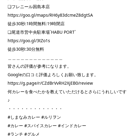
❏フレニール因島本店
https://goo.gl/maps/RH6y83dcmeZ8dgtSA
徒歩30秒:1時間無料:19時閉店
❏尾道市営中央駐車場`HABU PORT`
https://goo.gl/3tZo1s
徒歩30秒:30分無料
＿＿＿＿＿＿＿＿＿＿＿＿＿
皆さんの評価が参考になります。
Googleの口コミ評価よろしくお願い致します。
https://g.page/r/CZdBrVvRH2XjEB0/review
何カレーを食べたかを教えていただけるとさらにうれしいです
♪
・・・・・・・・・・・・・
#しまなみカレー #ルリヲン
#カレー #スパイスカレー #インドカレー
#ランチ #グルメ