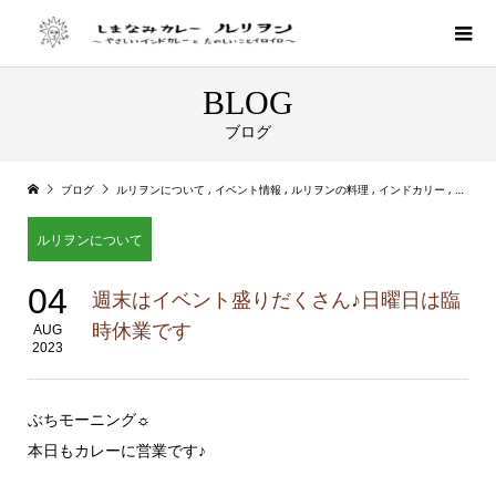
BLOG
ブログ
ブログ
ルリヲンについて
,
イベント情報
,
ルリヲンの料理
,
インドカリー
,
店主ル
ルリヲンについて
04
週末はイベント盛りだくさん♪日曜日は臨
時休業です
AUG
2023
ぶちモーニング☼
本日もカレーに営業です♪