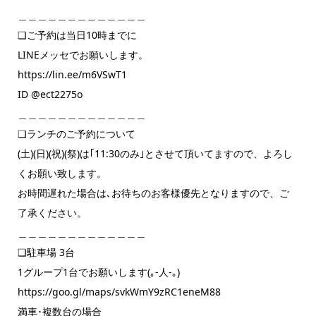
＿＿＿＿＿＿＿＿＿＿＿＿＿
❏ご予約は当日10時までに
LINEメッセでお願いします。
https://lin.ee/m6VSwT1
ID @ect2275o
＿＿＿＿＿＿＿＿＿＿＿＿＿
❏ランチのご予約について
(土)(日)(祝)(祭)は｢11:30のみ｣とさせて頂いてますので、よろし
くお願い致します。
お時間遅れた場合は､お待ちのお客様優先となりますので、ご
了承ください。
＿＿＿＿＿＿＿＿＿＿＿＿＿
❏駐車場 3台
1グループ1台でお願いします(｡-人-｡)
https://goo.gl/maps/svkWmY9zRC1eneM88
満車･複数台の場合