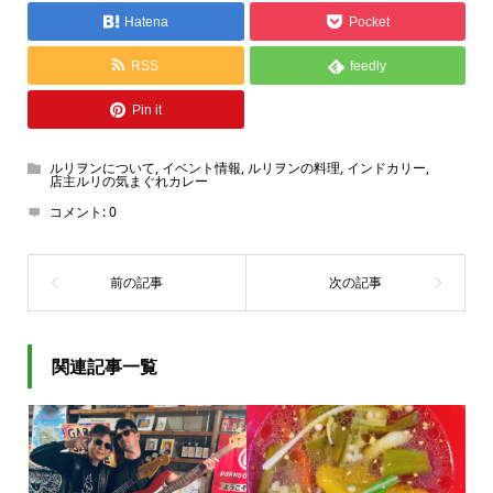
Hatena
Pocket
RSS
feedly
Pin it
ルリヲンについて
,
イベント情報
,
ルリヲンの料理
,
インドカリー
,
店主ルリの気まぐれカレー
コメント:
0
関連記事一覧