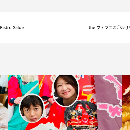
ro Galue
the フトマニ図◯ル