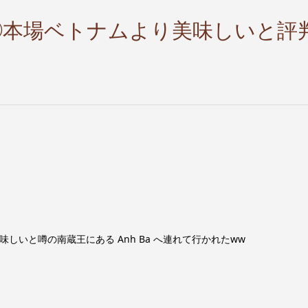
理◯本場ベトナムより美味しいと
味しいと噂の南蔵王にある Anh Ba へ連れて行かれたww