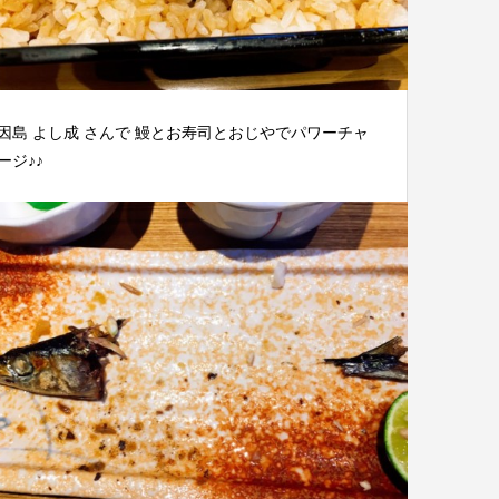
因島 よし成 さんで 鰻とお寿司とおじやでパワーチャ
ージ♪♪