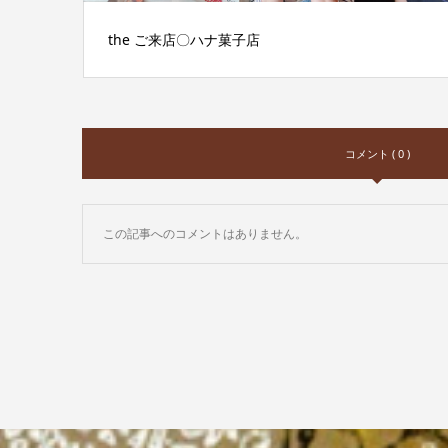
the ご来店〇ハナ菓子店
コメント ( 0 )
この記事へのコメントはありません。