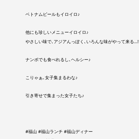
ベトナムビールもイロイロ♪
他にも珍しいメニューイロイロ♪
やさしい味で､アジアんっぽく､いろんな味がやって来る…!
ナンボでも食べれるし､ヘルシー♪
こりゃぁ､女子集まるわな♪
引き寄せで集まった女子たち♪
#福山 #福山ランチ #福山ディナー