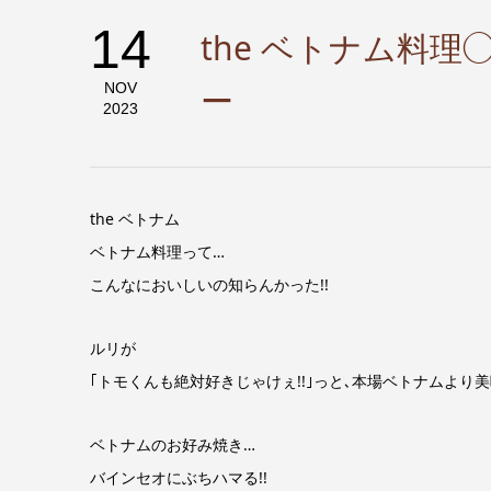
14
the ベトナム料
ー
NOV
2023
the ベトナム
ベトナム料理って…
こんなにおいしいの知らんかった!!
ルリが
｢トモくんも絶対好きじゃけぇ!!｣っと､本場ベトナムより美
ベトナムのお好み焼き…
バインセオにぶちハマる!!