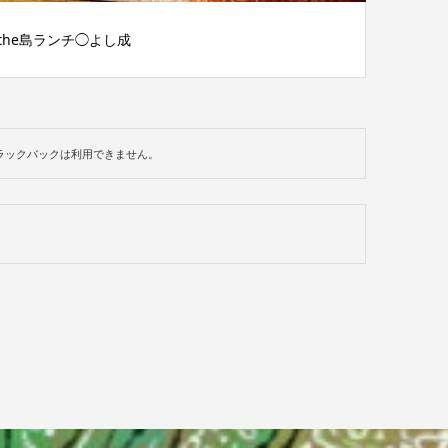
the島ランチ◯よし成
ラックバックは利用できません。