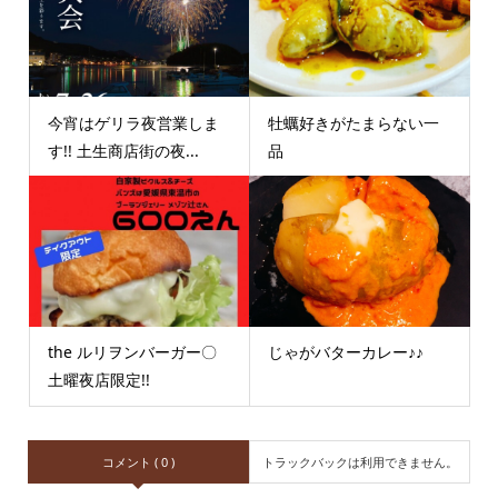
今宵はゲリラ夜営業しま
牡蠣好きがたまらない一
す!! 土生商店街の夜...
品
the ルリヲンバーガー〇
じゃがバターカレー♪♪
土曜夜店限定!!
コメント ( 0 )
トラックバックは利用できません。