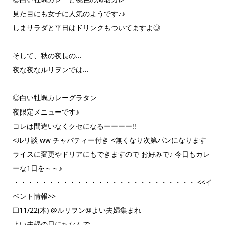
見た目にも女子に人気のようです♪♪
しまサラダと平日はドリンクもついてますよ◎
そして、秋の夜長の…
夜な夜なルリヲンでは…
◎白い牡蠣カレーグラタン
夜限定メニューです♪
コレは間違いなくクセになるーーーー!!
<ルリ談 ww チャパティー付き <無くなり次第パンになります
ライスに変更やドリアにもできますので お好みで♪ 今日もカレ
ーな1日を～～♪
・・・・・・・・・・・・・・・・・・・・・・・・・・ <<イ
ベント情報>>
❏11/22(木) @ルリヲン@よい夫婦集まれ
よい夫婦の日にちなんで…