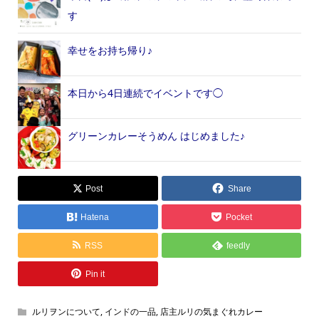
す
幸せをお持ち帰り♪
本日から4日連続でイベントです◯
グリーンカレーそうめん はじめました♪
Post
Share
Hatena
Pocket
RSS
feedly
Pin it
ルリヲンについて
,
インドの一品
,
店主ルリの気まぐれカレー