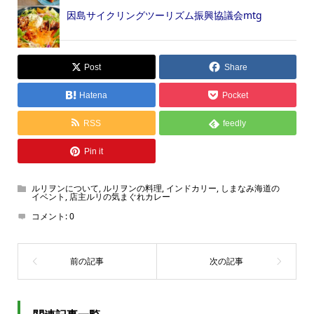
因島サイクリングツーリズム振興協議会mtg
Post
Share
Hatena
Pocket
RSS
feedly
Pin it
ルリヲンについて
,
ルリヲンの料理
,
インドカリー
,
しまなみ海道の
イベント
,
店主ルリの気まぐれカレー
コメント:
0