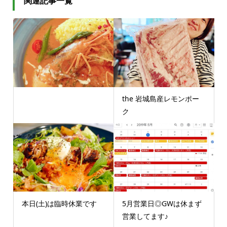
関連記事一覧
the 岩城島産レモンポー
ク
本日(土)は臨時休業です
5月営業日◎GWは休まず
営業してます♪