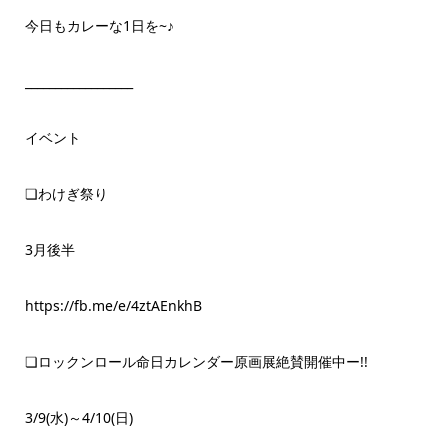
今日もカレーな1日を~♪
__________________
イベント
❏わけぎ祭り
3月後半
https://fb.me/e/4ztAEnkhB
❏ロックンロール命日カレンダー原画展絶賛開催中ー!!
3/9(水)～4/10(日)