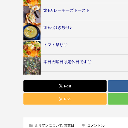
theカレーチーズトースト
theわけぎ祭り♪
トマト祭り〇
本日火曜日は定休日です〇
Post
RSS
ルリヲンについて
,
営業日
コメント:
0