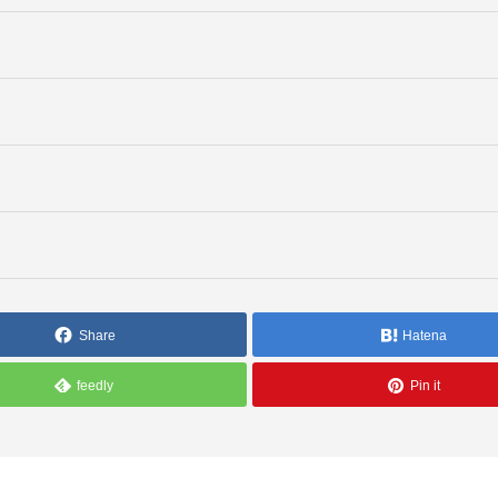
Share
Hatena
feedly
Pin it