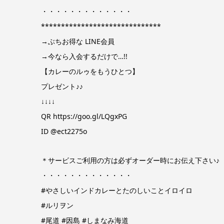
・・・・・・・・・・・・・
******************************
→ぶちお得な LINE会員
→今なら入会するだけで…!!
【カレーのルゥをもうひとつ】
プレゼント♪♪
↓↓↓↓
QR https://goo.gl/LQgxPG
ID @ect2275o
＊サービスご利用の方は必ずオーダー時にお伝え下さい♪
・・・・・・・・・・・・・
#やさしいインドカレーとたのしいことイロイロ
#ルリヲン
#尾道 #因島 #しまなみ海道