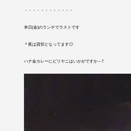
・・・・・・・・・・・・
本日(金)のランチでラストです
＊夜は貸切となってます◎
ハナ金カレーにビリヤニはいかがですか～?
動
画
プ
レ
ー
ヤ
ー