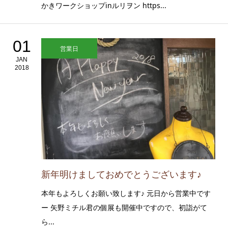
かきワークショップinルリヲン https...
01
営業日
JAN
2018
新年明けましておめでとうございます♪
本年もよろしくお願い致します♪ 元日から営業中です
ー 矢野ミチル君の個展も開催中ですので、初詣がて
ら...