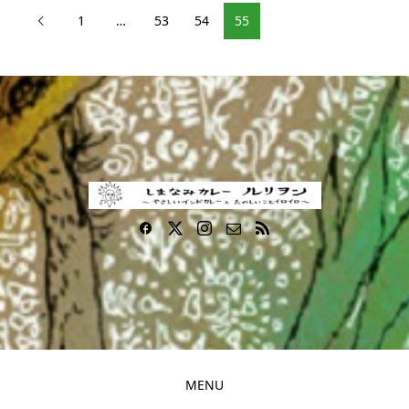
1
…
53
54
55

MENU