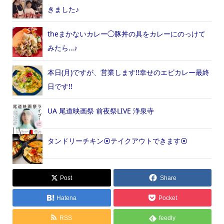
きました♪
theまかないカレー◯豚丼の具をカレーにのっけて
みたら…♪
本日(月)ですが、営業します!!幸せのエビカレー最終
日です!!
UA 尾道映画祭 前夜祭LIVE 浄泉寺
タンドリーチキン⦿テイクアウトできます⦿
Post
Share
Hatena
Pocket
RSS
feedly