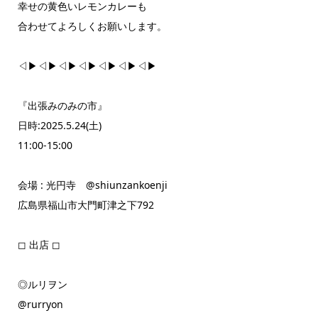
幸せの黄色いレモンカレーも
合わせてよろしくお願いします。
◁▶◁▶◁▶◁▶◁▶◁▶◁▶
『出張みのみの市』
日時:2025.5.24(土)
11:00-15:00
会場 : 光円寺 @shiunzankoenji
広島県福山市大門町津之下792
◻︎ 出店 ◻︎
◎ルリヲン
@rurryon