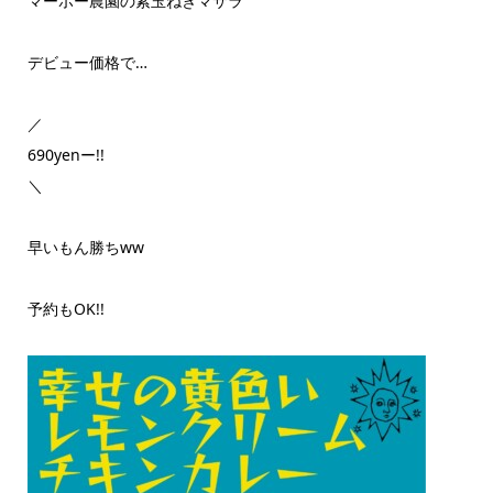
マーボー農園の紫玉ねぎマサラ
デビュー価格で…
／
690yenー!!
＼
早いもん勝ちww
予約もOK!!