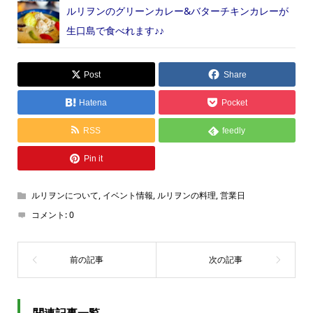
ルリヲンのグリーンカレー&バターチキンカレーが
生口島で食べれます♪♪
Post
Share
Hatena
Pocket
RSS
feedly
Pin it
ルリヲンについて
,
イベント情報
,
ルリヲンの料理
,
営業日
コメント:
0
関連記事一覧