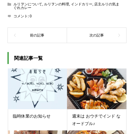
ルリヲンについて
,
ルリヲンの料理
,
インドカリー
,
店主ルリの気ま
ぐれカレー
コメント:
0
関連記事一覧
臨時休業のお知らせ
週末は おウチでインド な
オードブル♪