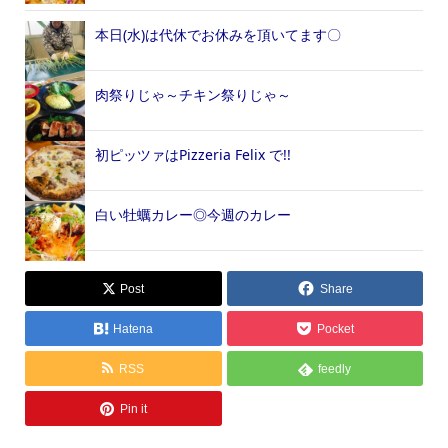
本日(水)は代休でお休みを頂いてます〇
肉祭りじゃ～チキン祭りじゃ～
初ピッツァはPizzeria Felix で!!
白い牡蠣カレー◎今週のカレー
Post
Share
Hatena
Pocket
RSS
feedly
Pin it