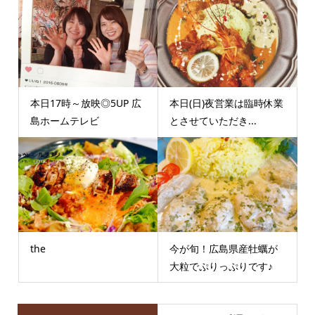
本日17時～放映◎5UP 広
本日(日)夜営業は臨時休業
島ホームテレビ
とさせていただき...
the
今が旬！広島県産牡蠣が
大粒でぷりっぷりです♪