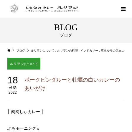
BLOG
ブログ
ブログ
ルリヲンについて
,
ルリヲンの料理
,
インドカリー
,
店主ルリの気まぐれカレー
ルリヲンについて
18
ポークビンダルーと牡蠣の白いカレーの
あいがけ
AUG
2022
│ 肉肉しぃカレー │
ぶちモーニング☼