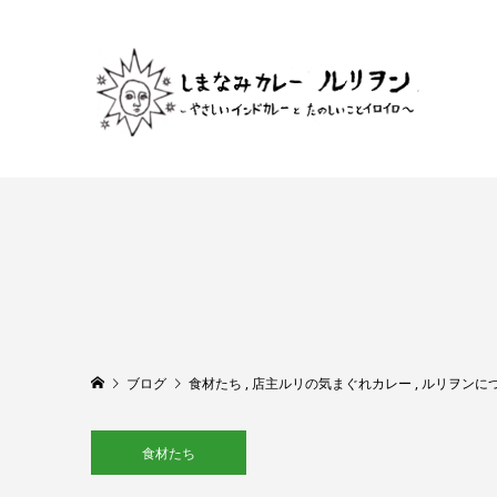
ブログ
食材たち
,
店主ルリの気まぐれカレー
,
ルリヲンに
食材たち