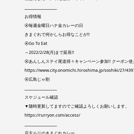
__________________
お得情報
⦿毎週金曜日ハナ金カレーの日
きまぐれで何かしらお得なことが!!
⦿Go To Eat
～2022/2/28(月)まで延長!!
⦿あんしんステイ尾道得々キャンペーン参加!! クーポン使
https://www.city.onomichi.hiroshima.jp/soshiki/27/439
⦿広島じゃ割
__________________
スケジュール確認
▼随時更新してますのでご確認よろしくお願いします。
https://rurryon.com/access/
__________________
店主ルリのきまぐれカレー