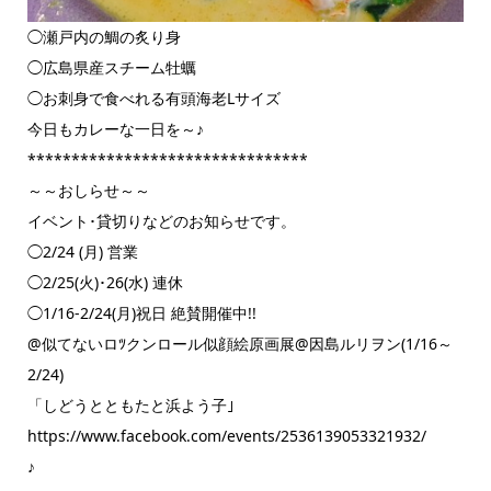
◯瀬戸内の鯛の炙り身
◯広島県産スチーム牡蠣
◯お刺身で食べれる有頭海老Lサイズ
今日もカレーな一日を～♪
********************************
～～おしらせ～～
イベント･貸切りなどのお知らせです。
◯2/24 (月) 営業
◯2/25(火)･26(水) 連休
◯1/16-2/24(月)祝日 絶賛開催中!!
@似てないロﾂクンロール似顔絵原画展@因島ルリヲン(1/16～
2/24)
「しどうとともたと浜よう子｣
https://www.facebook.com/events/2536139053321932/
♪