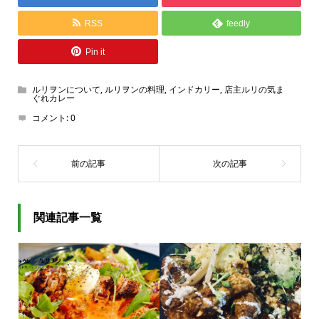
RSS
feedly
Pin it
ルリヲンについて
,
ルリヲンの料理
,
インドカリー
,
店主ルリの気ま
ぐれカレー
コメント:
0
関連記事一覧