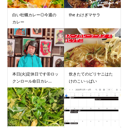
白い牡蠣カレー◎今週の
the わけぎマサラ
カレー
本日(火)定休日です⦿ロッ
炊きたてのビリヤニはた
クンロール命日カレ...
けのこいっぱい