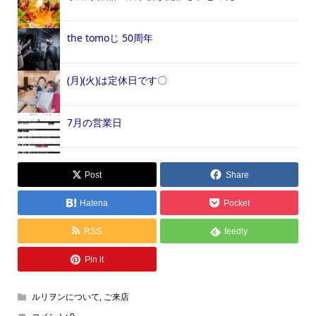
the tomoじ 50周年
(月)(火)は定休日です〇
7月の営業日
Post
Share
Hatena
Pocket
RSS
feedly
Pin it
ルリヲンについて
,
ご来店