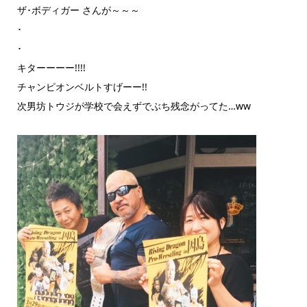
ザ･ボディガー さんが～～～
･
･
キターーーー!!!!
チャンピオンベルトすげーー!!
次男坊トウジが学校で会えずでぶち残念がってた…ww