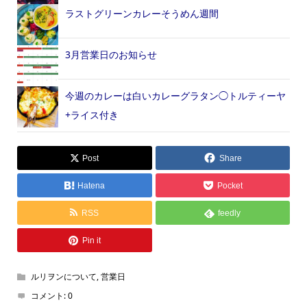
ラストグリーンカレーそうめん週間
3月営業日のお知らせ
今週のカレーは白いカレーグラタン◯トルティーヤ
+ライス付き
Post
Share
Hatena
Pocket
RSS
feedly
Pin it
ルリヲンについて
,
営業日
コメント:
0