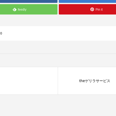
feedly
Pin it
:
0
theゲリラサービス