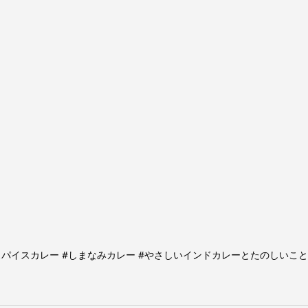
 #スパイスカレー #しまなみカレー #やさしいインドカレーとたのしいこ