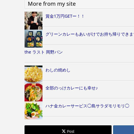
More from my site
賞金1万円GETー！！
グリーンカレーもあいがけでお持ち帰りできま
the ラスト 岡野パン
わしの焼めし
全部のっけカレーにも幸せ♪
ハナ金カレーサービス◯島サラダモリモリ◯
Post