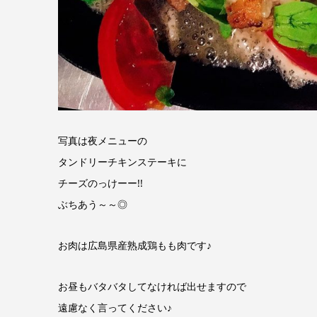
写真は夜メニューの
タンドリーチキンステーキに
チーズのっけーー!!
ぶちあう～～◎
お肉は広島県産熟成鶏もも肉です♪
お昼もバタバタしてなければ出せますので
遠慮なく言ってください♪