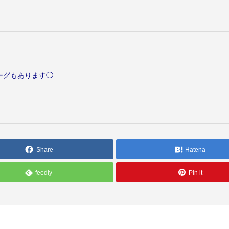
ーグもあります◯
Share
Hatena
feedly
Pin it