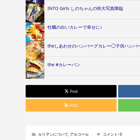
INTO Girls しのちゃんの特大写真降臨
牡蠣の白いカレーで幸せに♪
theしあわせのハンバーグカレー◯子供ハンバ
the #カレーパン
Post
RSS
ルリヲンについて
,
アルコール
コメント:
0