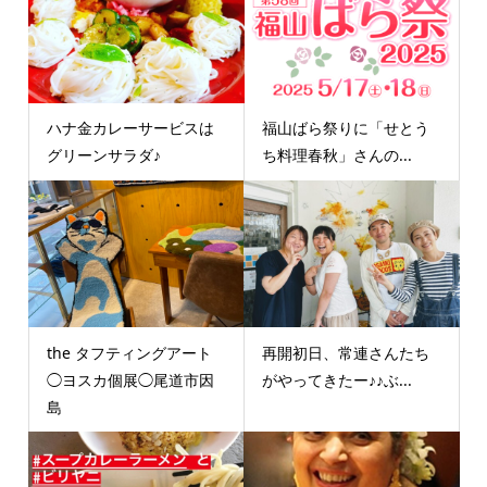
ハナ金カレーサービスは
福山ばら祭りに「せとう
グリーンサラダ♪
ち料理春秋」さんの...
the タフティングアート
再開初日、常連さんたち
◯ヨスカ個展◯尾道市因
がやってきたー♪♪ぶ...
島