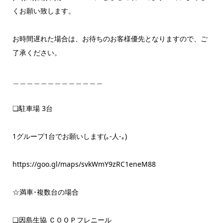
くお願い致します。
お時間遅れた場合は、お待ちのお客様優先となりますので、ご
了承ください。
＿＿＿＿＿＿＿＿＿＿＿＿＿
❏駐車場 3台
1グループ1台でお願いします(｡-人-｡)
https://goo.gl/maps/svkWmY9zRC1eneM88
☆満車･複数台の場合
❏因島生協 ＣＯＯＰフレニール