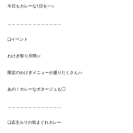
今日もカレーな1日を~~♪
＿＿＿＿＿＿＿＿＿＿＿＿＿
❏イベント
わけぎ祭り月間♪♪
限定のわけぎメニューが盛りだくさん♪♪
あの！カレーなポタージュも◯
＿＿＿＿＿＿＿＿＿＿＿＿＿
❏店主ルリの気まぐれカレー