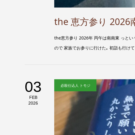
the 恵方参り 20
the恵方参り 2026年 丙午は南南東 っ
ので 家族でお参りに行けた｡ 初詣も行けてな
03
必殺仕込人 トモジ
FEB
2026