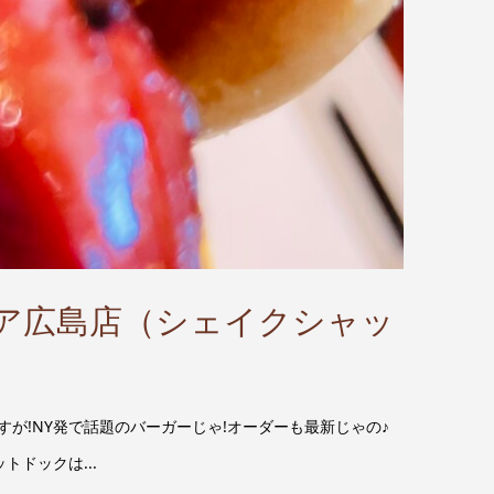
ミナモア広島店（シェイクシャッ
| さすが!NY発で話題のバーガーじゃ!オーダーも最新じゃの♪
トドックは...