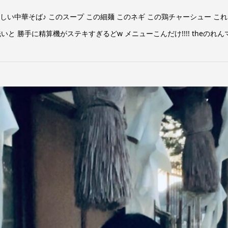
ぶち美しい中華そば♪ このスープ この細麺 このネギ この鶏チャーシュー 
 勝手に精算機がステキすぎるどw メニューこんだけ!!!! theのれんマン♪