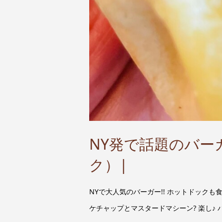
NY発で話題のバーガー
ク）|
NYで大人気のバーガー!! ホットドックも食
ケチャップとマスタードマシーン? 楽し♪ 