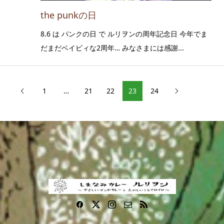
the punkの日
8.6 は パンクの日 で ルリヲンの周年記念日 今年でま
だまだベイビィな2周年… みなさまには感謝...
1
…
21
22
23
24

