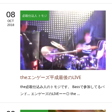
08
必殺仕込人 トモジ
OCT
2018
theエンゲーズ平成最後のLIVE
the必殺仕込み人のトモジです。 Bassで参加してるバ
ンド… エンゲーズのLIVEーー◎ the ...