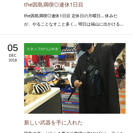
the因島満喫◎連休1日目
the因島満喫◎連休1日目 定休日の月曜日… 休みだ
が、やることなすこと多く… 明日は福山に出かける...
05
スタッフのつぶやき
DEC
2018
新しい武器を手に入れた