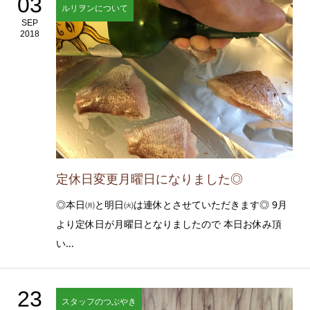
03
ルリヲンについて
SEP
2018
定休日変更月曜日になりました◎
◎本日㈪と明日㈫は連休とさせていただきます◎ 9月
より定休日が月曜日となりましたので 本日お休み頂
い...
23
スタッフのつぶやき