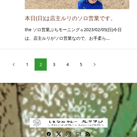
本日(日)は店主ルリのソロ営業です。
the ソロ営業ぶちモーニング☼2023/02/05(日)今日
は、店主ルリがソロ営業なので、お手柔ら...
1
2
3
4
5

