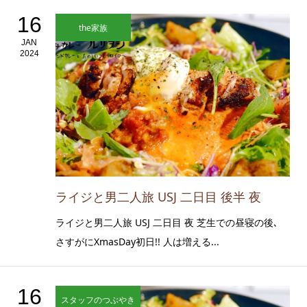
16
the家族
JAN
2024
ライジと男二人旅 USJ 二日目 後半 夜
ライジと男二人旅 USJ 二日目 夜 芝生での昼寝の後､
さすがにXmasDay初日!! 人は増える...
16
スタッフのつぶやき