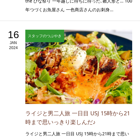
the ひな祭り 一年越しに待ちに待った､雛人形と… 100
年つづくお魚屋さん 一色商店さんのお刺身...
16
スタッフのつぶやき
JAN
2024
ライジと男二人旅 一日目 USJ 15時から21
時まで思いっきり楽しんだ♪
ライジと男二人旅 一日目 USJ 15時から21時まで思い