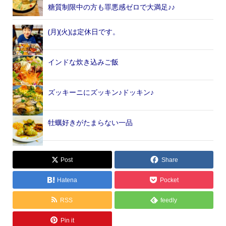
糖質制限中の方も罪悪感ゼロで大満足♪♪
(月)(火)は定休日です。
インドな炊き込みご飯
ズッキーニにズッキン♪ドッキン♪
牡蠣好きがたまらない一品
Post
Share
Hatena
Pocket
RSS
feedly
Pin it