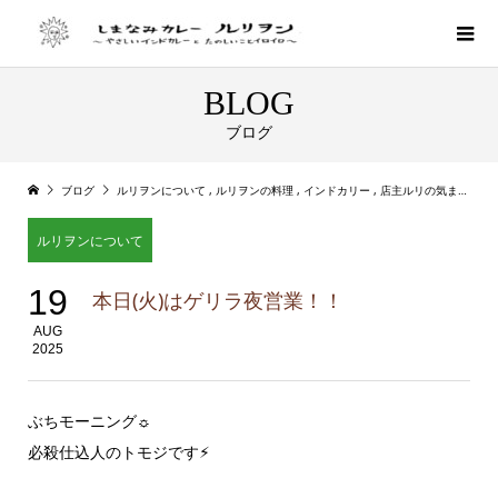
BLOG
ブログ
ブログ
ルリヲンについて
,
ルリヲンの料理
,
インドカリー
,
店主ルリの気まぐれカレー
ルリヲンについて
19
本日(火)はゲリラ夜営業！！
AUG
2025
ぶちモーニング☼
必殺仕込人のトモジです⚡︎