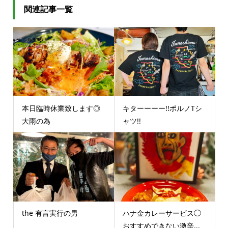
関連記事一覧
本日臨時休業致します◎
キターーーー!!ポルノTシ
大雨の為
ャツ!!
the 有言実行の男
ハナ金カレーサービス◯
おすすめできない激辛...