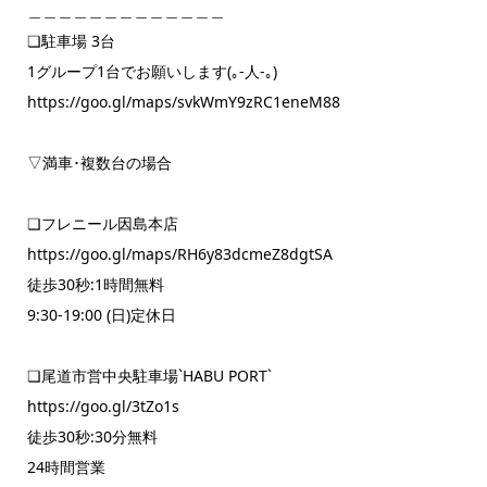
＿＿＿＿＿＿＿＿＿＿＿＿＿
❏駐車場 3台
1グループ1台でお願いします(｡-人-｡)
https://goo.gl/maps/svkWmY9zRC1eneM88
▽満車･複数台の場合
❏フレニール因島本店
https://goo.gl/maps/RH6y83dcmeZ8dgtSA
徒歩30秒:1時間無料
9:30‐19:00 (日)定休日
❏尾道市営中央駐車場`HABU PORT`
https://goo.gl/3tZo1s
徒歩30秒:30分無料
24時間営業