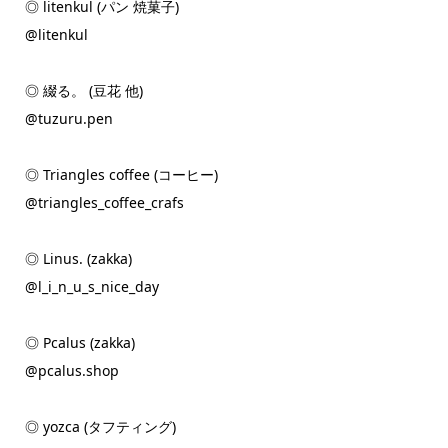
◎ litenkul (パン 焼菓子)
@litenkul
◎ 綴る。 (豆花 他)
@tuzuru.pen
◎ Triangles coffee (コーヒー)
@triangles_coffee_crafs
◎ Linus. (zakka)
@l_i_n_u_s_nice_day
◎ Pcalus (zakka)
@pcalus.shop
◎ yozca (タフティング)