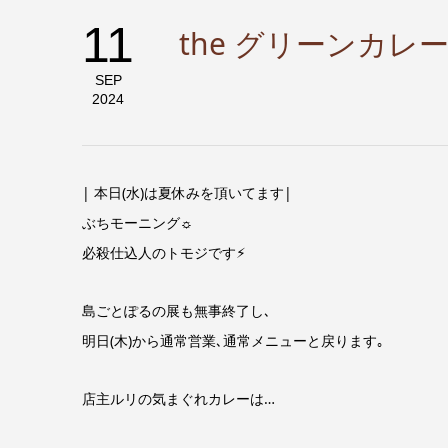
11
the グリーンカレ
SEP
2024
| 本日(水)は夏休みを頂いてます|
ぶちモーニング☼
必殺仕込人のトモジです⚡︎
島ごとぽるの展も無事終了し､
明日(木)から通常営業､通常メニューと戻ります｡
店主ルリの気まぐれカレーは…