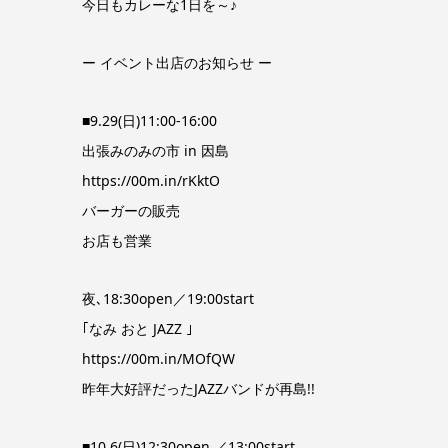
今日もカレーな1日を～♪
ー イベント出店のお知らせ ー
■9.29(日)11:00-16:00
出張みのみの市 in 因島
https://00m.in/rKktO
バーガーの販売
お店も営業
夜､18:30open／19:00start
｢なみ おと JAZZ ｣
https://00m.in/MOfQW
昨年大好評だったJAZZバンドが再島!!
■10.6(日)12:30open ／13:00start