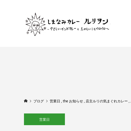
ブログ
営業日
,
the お知らせ
,
店主ルリの気まぐれカレー
,
営業日