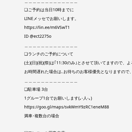
＿＿＿＿＿＿＿＿＿＿＿＿＿
❏ご予約は当日10時までに
LINEメッセでお願いします。
https://lin.ee/m6VSwT1
ID @ect2275o
＿＿＿＿＿＿＿＿＿＿＿＿＿
❏ランチのご予約について
(土)(日)(祝)(祭)は｢11:30のみ｣とさせて頂いてますの
お時間遅れた場合は､お待ちのお客様優先となりますので
＿＿＿＿＿＿＿＿＿＿＿＿＿
❏駐車場 3台
1グループ1台でお願いします(｡-人-｡)
https://goo.gl/maps/svkWmY9zRC1eneM88
満車･複数台の場合