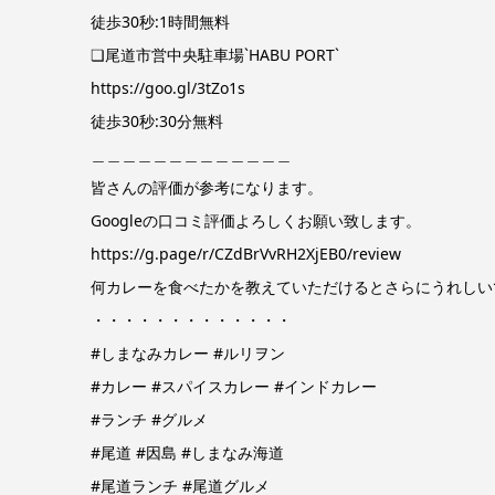
徒歩30秒:1時間無料
❏尾道市営中央駐車場`HABU PORT`
https://goo.gl/3tZo1s
徒歩30秒:30分無料
＿＿＿＿＿＿＿＿＿＿＿＿＿
皆さんの評価が参考になります。
Googleの口コミ評価よろしくお願い致します。
https://g.page/r/CZdBrVvRH2XjEB0/review
何カレーを食べたかを教えていただけるとさらにうれしい
・・・・・・・・・・・・・
#しまなみカレー #ルリヲン
#カレー #スパイスカレー #インドカレー
#ランチ #グルメ
#尾道 #因島 #しまなみ海道
#尾道ランチ #尾道グルメ