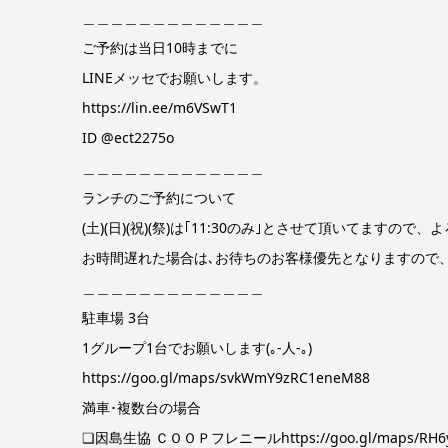
＿＿＿＿＿＿＿＿＿＿＿＿＿
ご予約は当日10時までに
LINEメッセでお願いします。
https://lin.ee/m6VSwT1
ID @ect2275o
＿＿＿＿＿＿＿＿＿＿＿＿＿
ランチのご予約について
(土)(日)(祝)(祭)は｢11:30のみ｣とさせて頂いてますの
お時間遅れた場合は､お待ちのお客様優先となりますので
＿＿＿＿＿＿＿＿＿＿＿＿＿
駐車場 3台
1グループ1台でお願いします(｡-人-｡)
https://goo.gl/maps/svkWmY9zRC1eneM88
満車･複数台の場合
❏因島生協 ＣＯＯＰフレニールhttps://goo.gl/maps/RH6y