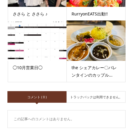
ささら と ささら ♪
RurryonEATS出動!!
◯10月営業日◯
the シェアカレー〇バレ
ンタインのカップル...
コメント ( 0 )
トラックバックは利用できません。
この記事へのコメントはありません。