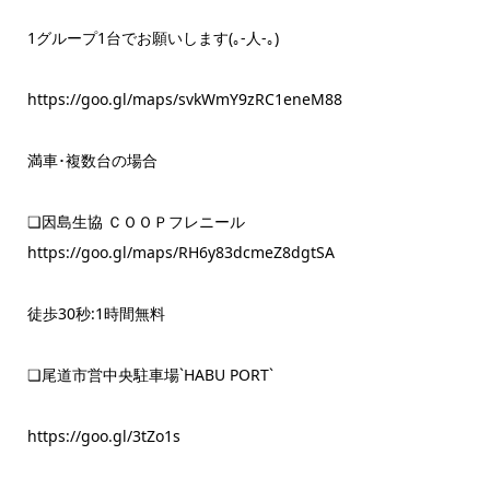
1グループ1台でお願いします(｡-人-｡)
https://goo.gl/maps/svkWmY9zRC1eneM88
満車･複数台の場合
❏因島生協 ＣＯＯＰフレニール
https://goo.gl/maps/RH6y83dcmeZ8dgtSA
徒歩30秒:1時間無料
❏尾道市営中央駐車場`HABU PORT`
https://goo.gl/3tZo1s