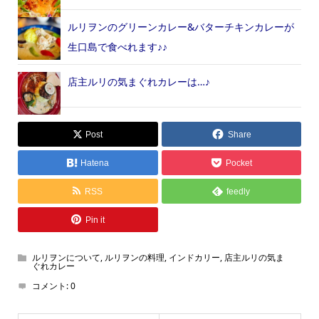
ルリヲンのグリーンカレー&バターチキンカレーが
生口島で食べれます♪♪
店主ルリの気まぐれカレーは…♪
Post
Share
Hatena
Pocket
RSS
feedly
Pin it
ルリヲンについて
,
ルリヲンの料理
,
インドカリー
,
店主ルリの気ま
ぐれカレー
コメント:
0