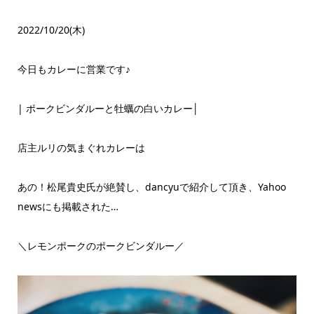
2022/10/20(木)
今日もカレーに営業です♪
| ポークビンダルーと牡蠣の白いカレー│
店主ルリの気まぐれカレーは
あの！松尾貴史氏が絶賛し、dancyuで紹介して頂き、Yahoo
newsにも掲載された…
＼レモンポークのポークビンダルー／