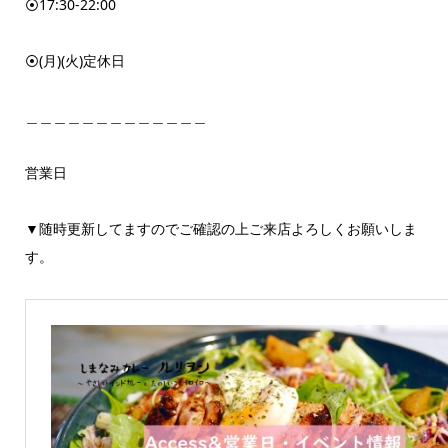
⦿17:30-22:00
⦿(月)(火)定休日
＿＿＿＿＿＿＿＿＿＿＿＿＿
営業日
▼随時更新してますのでご確認の上ご来店よろしくお願いしま
す。