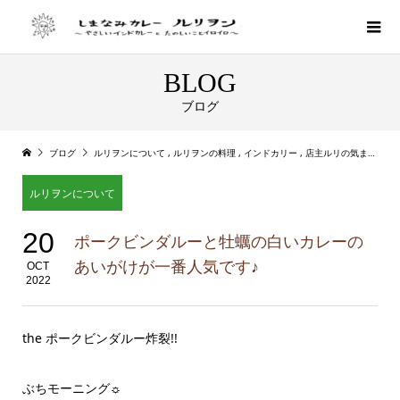
BLOG
ブログ
ブログ
ルリヲンについて
,
ルリヲンの料理
,
インドカリー
,
店主ルリの気まぐれカレー
ルリヲンについて
20
ポークビンダルーと牡蠣の白いカレーの
あいがけが一番人気です♪
OCT
2022
the ポークビンダルー炸裂!!
ぶちモーニング☼