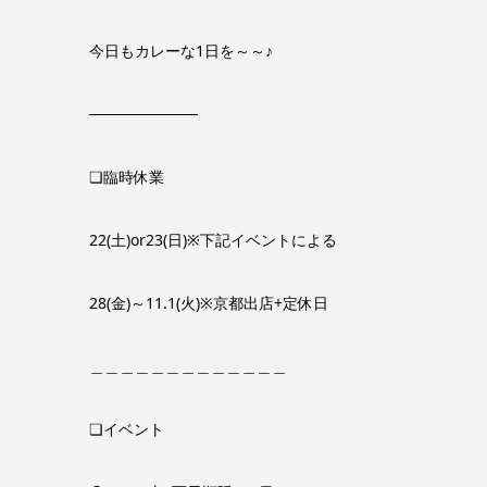
今日もカレーな1日を～～♪
──────────
❏臨時休業
22(土)or23(日)※下記イベントによる
28(金)～11.1(火)※京都出店+定休日
＿＿＿＿＿＿＿＿＿＿＿＿＿
❏イベント