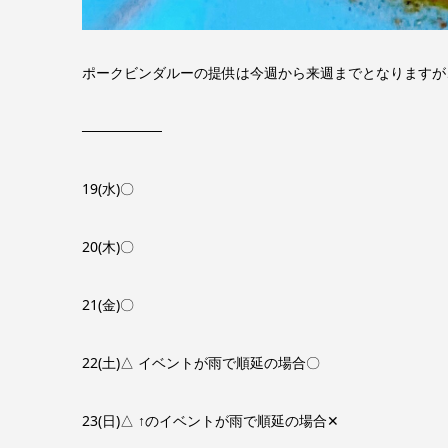
ポークビンダルーの提供は今週から来週までとなりますが
────────
19(水)〇
20(木)〇
21(金)〇
22(土)‪△ イベントが雨で順延の場合〇
23(日)△ ↑のイベントが雨で順延の場合‪✕‬