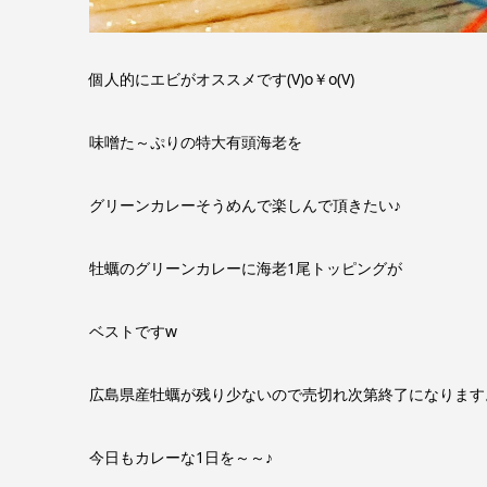
個人的にエビがオススメです‪(V)o￥o(V)
味噌た～ぷりの特大有頭海老を
グリーンカレーそうめんで楽しんで頂きたい♪
牡蠣のグリーンカレーに海老1尾トッピングが
ベストです‪w
広島県産牡蠣が残り少ないので売切れ次第終了になります
今日もカレーな1日を～～♪