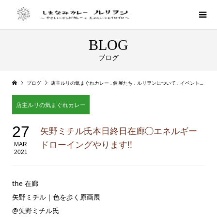
BLOG
ブログ
ブログ
店主ルリの気まぐれカレー
,
個展たち
,
ルリヲンについて
,
イベント情報
,
店主ルリの気まぐれカレー
27
矢野ミチル氏本日終日在廊◯エネルギー
ドローイングやります!!
MAR
2021
the 在廊
矢野ミチル｜色を歩く原画展
@矢野ミチル氏