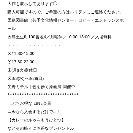
大作も展示してあります◯
購入可能ですので、ご希望の方はルリヲンにご連絡ください。
因島図書館（芸予文化情報センター）ロビー・エントランスホ
ール
因島土生町100番地4／月曜休／10:00-18:00 ／入場無料
・・・・・・・・・・・・・
⦿11:30-15:00
⦿17:30-22:00
⦿(月)(火)定休日
⦿3/3(水)～3/28(日)
矢野ミチル｜色を歩く原画展 開催中
******************************
→ぶちお得な LINE会員
→今なら入会するだけで…!!
【カレーのルゥをもうひとつ】
などその時々にお得なプレゼント♪♪