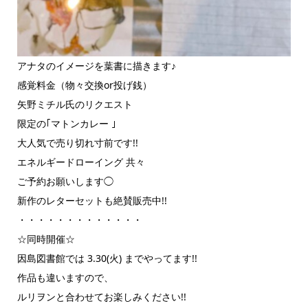
アナタのイメージを葉書に描きます♪
感覚料金（物々交換or投げ銭）
矢野ミチル氏のリクエスト
限定の｢マトンカレー ｣
大人気で売り切れ寸前です!!
エネルギードローイング 共々
ご予約お願いします◯
新作のレターセットも絶賛販売中!!
・・・・・・・・・・・・・
☆同時開催☆
因島図書館では 3.30(火) までやってます!!
作品も違いますので、
ルリヲンと合わせてお楽しみください!!