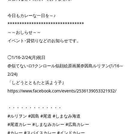
今日もカレーな一日を～♪
********************************
～～おしらせ～～
イベント･貸切りなどのお知らせです。
◯1/16-2/24(月)祝日
@似てないロﾂクンロール似顔絵原画展@因島ルリヲン(1/16～
2/24)
「しどうとともたと浜よう子｣
https://www.facebook.com/events/2536139053321932/
・・・・・・・・・・・・・
#ルリヲン #因島 #尾道 #しまなみ海道
#尾道カレー #しまなみカレー #広島カレー
#カレー #スパイスカレー #インドカレー