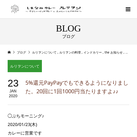
BLOG
ブログ
ブログ
ルリヲンについて
,
ルリヲンの料理
,
インドカリー
,
the お知らせ
,
店主ル
ルリヲンについて
23
5%還元PayPayでもできるようになりまし
た。20回に1回1000円当たりますよ♪♪
JAN
2020
◯ぶちモーニング♪
2020/01/23(木)
カレーに営業です