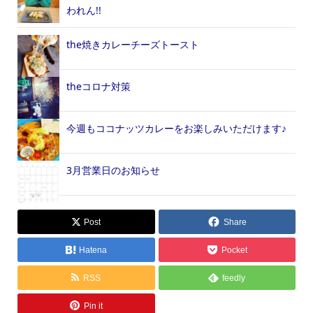
われん!!
the焼きカレーチーズトースト
theコロナ対策
今週もココナッツカレーをお楽しみいただけます♪
3月営業日のお知らせ
Post
Share
Hatena
Pocket
RSS
feedly
Pin it