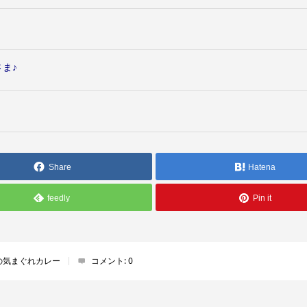
さま♪
Share
Hatena
feedly
Pin it
の気まぐれカレー
コメント:
0