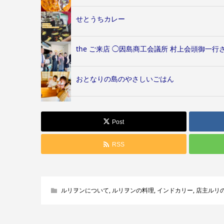
せとうちカレー
the ご来店 ◯因島商工会議所 村上会頭御一行
おとなりの島のやさしいごはん
Post
RSS
ルリヲンについて
,
ルリヲンの料理
,
インドカリー
,
店主ルリ