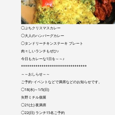
◯ぶちクリスマスカレー
◯大人のハンバーグカレー
◯タンドリーチキンステーキ プレート
肉々しいランチもぜひ♪
今日もカレーな1日を～～♪
********************************
～～おしらせ～～
ご予約･イベントなどで満席などのお知らせです。
◯18(水)～1/5(日)
矢野ミチル個展
◯21(土) 夜満席
◯22(日) ランチ15名ご予約