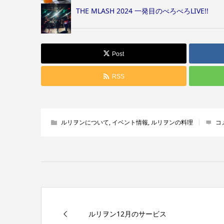
THE MLASH 2024 一発目のべろべろLIVE!!
Post
RSS
ルリヲンについて
,
イベント情報
,
ルリヲンの料理
コ
ルリヲン12月のサービス