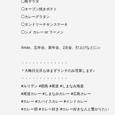
◯島サラダ
◯オーブン焼きポテト
◯カレーグラタン
◯タンドリーチキンステーキ
◯シメ カレー or ラーメン
Xmas、忘年会、新年会、2次会、打上げなどに♪♪
・・・・・・・・・・・・・
＊大晦日元旦も休まずランチのみ営業します♪
・・・・・・・・・・・・・
#ルリヲン
#因島
#尾道
#しまなみ海道
#尾道カレー
#しまなみカレー
#広島カレー
#カレー
#スパイスカレー
#インドカレー
#カレー部
#カレー好き
#カレー好きな人と繋がりたい