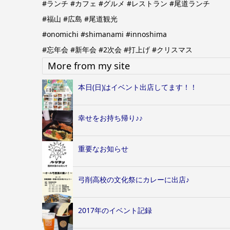
#ランチ
#カフェ
#グルメ
#レストラン
#尾道ランチ
#福山
#広島
#尾道観光
#onomichi
#shimanami
#innoshima
#忘年会
#新年会
#2次会
#打上げ
#クリスマス
More from my site
本日(日)はイベント出店してます！！
幸せをお持ち帰り♪♪
重要なお知らせ
弓削高校の文化祭にカレーに出店♪
2017年のイベント記録