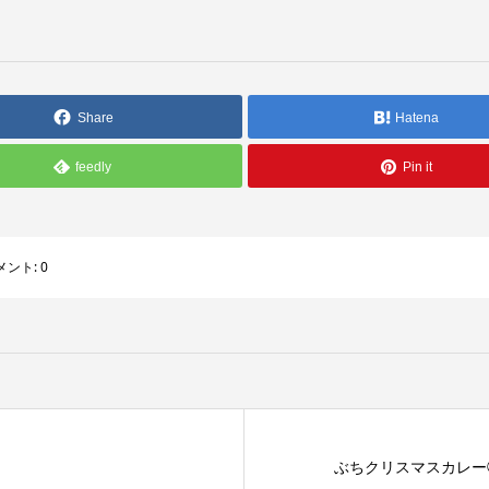
Share
Hatena
feedly
Pin it
メント:
0
ぶちクリスマスカレー