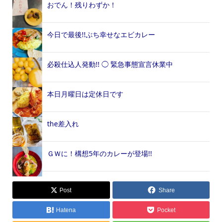
おでん！残りわずか！
今日で最後!!ぶち幸せなエビカレー
必殺仕込人発動!! ◯ 緊急事態宣言休業中
本日月曜日は定休日です
the差入れ
ＧＷに！構想5年のカレーが登場!!
Post
Share
Hatena
Pocket