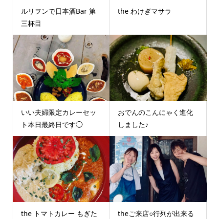
ルリヲンで日本酒Bar 第
the わけぎマサラ
三杯目
いい夫婦限定カレーセッ
おでんのこんにゃく進化
ト本日最終日です◯
しました♪
the トマトカレー もぎた
theご来店○行列が出来る