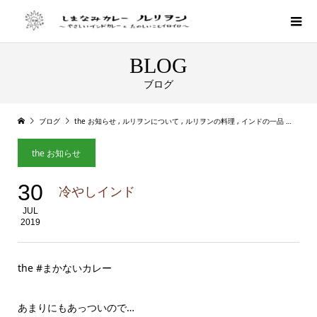
BLOG
ブログ
ブログ
the お知らせ
,
ルリヲンについて
,
ルリヲンの料理
,
インドの一品
冷や
the お知らせ
30
冷やしインド
JUL
2019
the #まかないカレー
あまりにもあっついので…