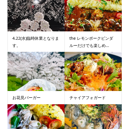
4.22(水)臨時休業となりま
the レモンポークビンダ
す。
ルーだけでも楽しめ...
お花見バーガー
チャイアフォガード