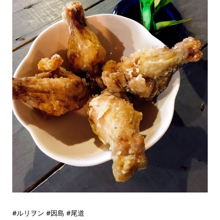
#ルリヲン #因島 #尾道