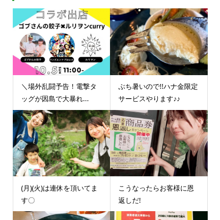
＼場外乱闘予告！電撃タ
ぶち暑いので!!ハナ金限定
ッグが因島で大暴れ...
サービスやります♪♪
(月)(火)は連休を頂いてま
こうなったらお客様に恩
す〇
返しだ!