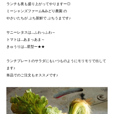
ランチも夜も盛り上がってやりますー◎
ミーシャンズファーム&みどり農園 の
やさいたちが ぶち新鮮で ぶちうまです♪
サニーレタスは…ふわっふわ～
トマトは…あまっあま～
きゅうりは…星型ー★★
ランチプレートのサラダにもいつものようにモリモリで出して
ます♪
単品でのご注文もオススメです♪